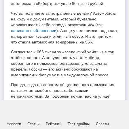
автопрома в «Кибертрак» ушло 80 тысяч рублей.
Что вы получаете за потраченные деньги? Автомобиль
на ходу и с документами, который буквально
«приковывает к себе взгляды окружающих» (так
написано в объявлении
). А еще у него низкая подвеска,
панорамная крыша и отличный обзор. И это при том,
что стекла автомобиля тонированы на 95%.
Согласитесь: 666 тысяч за «вселенский хайп» - не так
чтобы и дорого. А популярность у автомобиля,
собранного в подмосковном гараже, уже вышла за
пределы России — его активно обсуждают на
американских форумах и в международной прессе.
Правда, езда по дорогам общественного пользования
на таком автомобиле чревата большими
неприятностями. За подобный тюнинг вас на улице
остановит первый же «гаишник», который выпишет вам
штраф по статье 12.5 часть 1 КоАП РФ в размере 500
рублей (не считая тонировки). А еще отстранит от
управления, аннулирует регистрацию и отправит авто
Новости
Статьи
Рейтинги
Тест-драйвы
Советы
на охраняемую стоянку. И придется новому владельцу