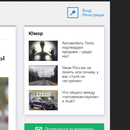
Вход
Регистрация
Юмор
Автомобиль Tesla
подтвердил:
призраки - среди
ны
нас!
Умом Россию не
понять или почему у
вас столб на
«встречке»
Что общего между
«человеком-пауком»
и Audi?
Подписаться на материалы