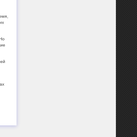
емя,
их
 Но
кие
лей
ах