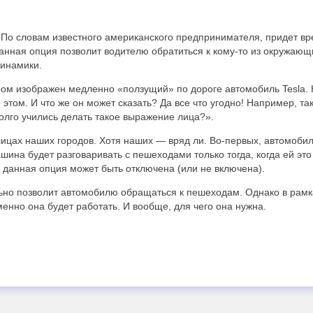
. По словам известного американского предпринимателя, придет вр
анная опция позволит водителю обратиться к кому-то из окружающ
динамики.
ором изображен медленно «ползущий» по дороге автомобиль Tesla.
 этом. И что же он может сказать? Да все что угодно! Например, та
долго учились делать такое выражение лица?».
улицах наших городов. Хотя наших — вряд ли. Во-первых, автомоби
ашина будет разговаривать с пешеходами только тогда, когда ей это
 данная опция может быть отключена (или не включена).
ьно позволит автомобилю обращаться к пешеходам. Однако в рамк
именно она будет работать. И вообще, для чего она нужна.