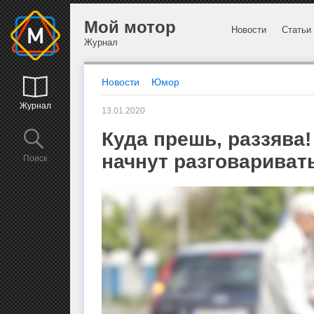
Мой мотор
Новости
Статьи
Журнал
Новости
Юмор
Журнал
13.01.2020
Куда прешь, раззява
начнут разговариват
Поиск