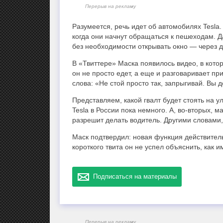
Перерыв на рекламу
Разумеется, речь идет об автомобилях Tesla
когда они начнут обращаться к пешеходам. Д
без необходимости открывать окно — через 
В «Твиттере» Маска появилось видео, в кот
он не просто едет, а еще и разговаривает при
слова: «Не стой просто так, запрыгивай. Вы 
Представляем, какой гвалт будет стоять на 
Tesla в России пока немного. А, во-вторых, м
разрешит делать водитель. Другими словами,
Маск подтвердил: новая функция действител
короткого твита он не успел объяснить, как 
Подписаться на материалы
Перерыв на рекламу