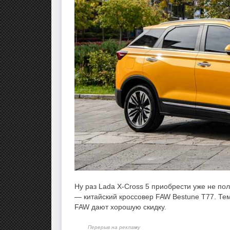
Ну раз Lada X-Cross 5 приобрести уже не по
— китайский кроссовер FAW Bestune T77. Тем
FAW дают хорошую скидку.
Перерыв на рекламу