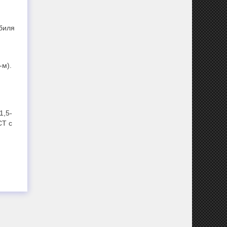
биля
-м).
1,5-
CT с